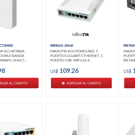
CT2HND
RB951G-2HnD
RB760
P AC) AP PARA
MIKROTIK ROUTERBOARD, 5
MIKRO
 DOBLE BANDA
PUERTOS GIGABIT ETHERNET, 1
PUERTO
RBWAPG-5HACT...
PUERTO USB, WIFI LVL4...
RB760
98
109.26
1
US$
US$
EGAR AL CARRITO
AGREGAR AL CARRITO