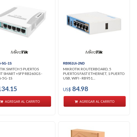
6-5G-1S
RB951Ui-2ND
TIK SWITCH 5 PUERTOS
MIKROTIK ROUTERBOARD, 5
IT SMART +SFP RB260GS -
PUERTOS FAST ETHERNET, 1 PUERTO
6-5G-1S
USB, WIFI - RB951...
34.15
84.98
US$
AGREGAR AL CARRITO
AGREGAR AL CARRITO