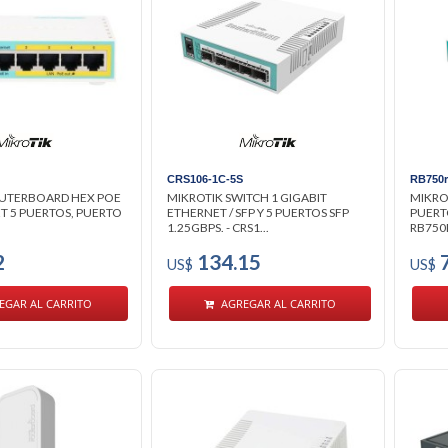
CRS106-1C-5S
RB750
OUTERBOARD HEX POE
MIKROTIK SWITCH 1 GIGABIT
MIKRO
ET 5 PUERTOS, PUERTO
ETHERNET / SFP Y 5 PUERTOS SFP
PUERTO
1.25GBPS. - CRS1...
RB750
2
134.15
7
US$
US$
EGAR AL CARRITO
AGREGAR AL CARRITO