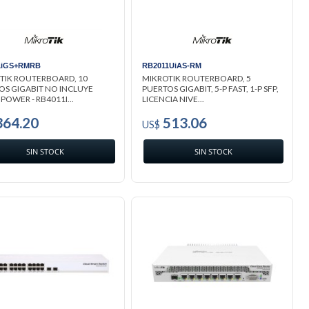
1iGS+RMRB
RB2011UiAS-RM
TIK ROUTERBOARD, 10
MIKROTIK ROUTERBOARD, 5
OS GIGABIT NO INCLUYE
PUERTOS GIGABIT, 5-P FAST, 1-P SFP,
POWER - RB4011I...
LICENCIA NIVE...
64.20
513.06
US$
SIN STOCK
SIN STOCK