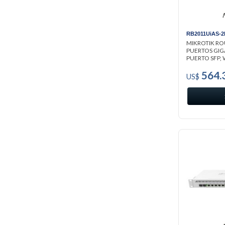
RB2011UiAS-2
MIKROTIK RO
PUERTOS GIGAB
PUERTO SFP, WI
564.
US$