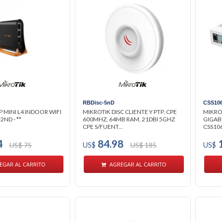
RBDisc-5nD
CSS10
 MINI L4 INDOOR WIFI
MIKROTIK DISC CLIENTE Y PTP, CPE
MIKRO
2ND - **
600MHZ, 64MB RAM, 21DBI 5GHZ
GIGAB
CPE S/FUENT...
CSS10
4
84.98
1
US$ 75
US$
US$ 185
US$
EGAR AL CARRITO
AGREGAR AL CARRITO