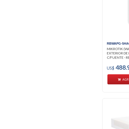
RBWAPG-5HA
MIKROTIK (WA
EXTERIOR DE
C/FUENTE - 
488.
US$
AGR