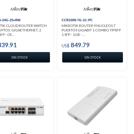
6-24G-2S+RM
CCR1009-7G-1C-PC
TIK CLOUD ROUTER SWITCH
MIKROTIK ROUTER 9 NUCLEOS 7
4 PTOS. GIGAETHERNET, 2
PUERTOS GIGABIT 1 COMBO TP/SFP
FP - CR...
1 SFP - 1GB - ...
39.91
849.79
US$
SIN STOCK
SIN STOCK