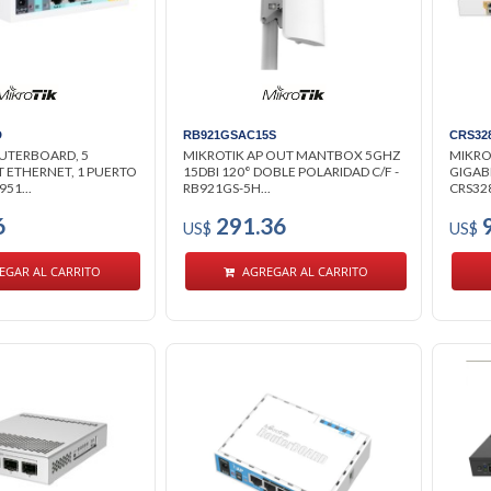
D
RB921GSAC15S
CRS32
UTERBOARD, 5
MIKROTIK AP OUT MANTBOX 5GHZ
MIKRO
T ETHERNET, 1 PUERTO
15DBI 120° DOBLE POLARIDAD C/F -
GIGABI
951...
RB921GS-5H...
CRS328
6
291.36
9
US$
US$
EGAR AL CARRITO
AGREGAR AL CARRITO