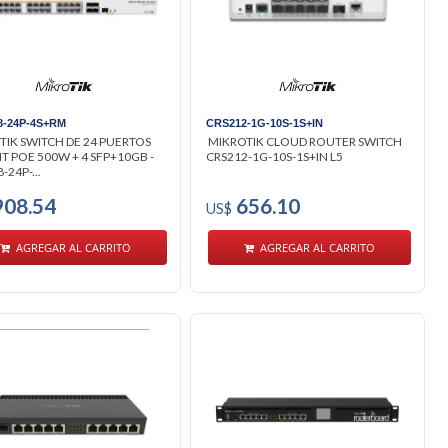
8-24P-4S+RM
CRS212-1G-10S-1S+IN
TIK SWITCH DE 24 PUERTOS
MIKROTIK CLOUD ROUTER SWITCH
T POE 500W + 4 SFP+10GB -
CRS212-1G-10S-1S+IN L5
-24P-...
08.54
656.10
US$
AGREGAR AL CARRITO
AGREGAR AL CARRITO