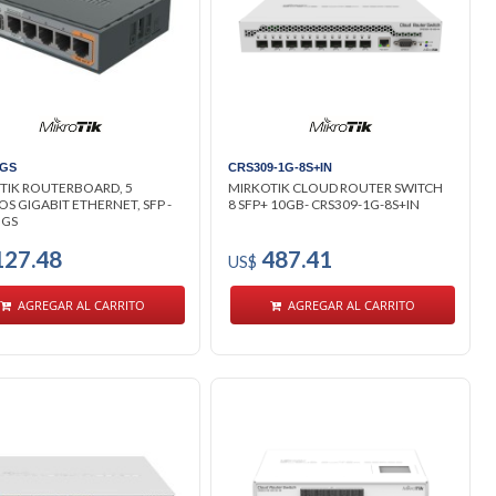
iGS
CRS309-1G-8S+IN
TIK ROUTERBOARD, 5
MIRKOTIK CLOUD ROUTER SWITCH
S GIGABIT ETHERNET, SFP -
8 SFP+ 10GB- CRS309-1G-8S+IN
IGS
27.48
487.41
US$
AGREGAR AL CARRITO
AGREGAR AL CARRITO