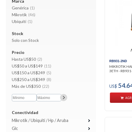
Marca
Genérica
(1)
Mikrotik
(46)
Ubiquiti
(1)
Stock
Solo con Stock
Precio
Hasta US$50
(2)
RB931-2ND
US$50 a US$149
(11)
MIKROTIK HAP
3ETH - RB931-
US$150 a US$249
(5)
US$250 a US$349
(8)
54.6
Más de US$350
(22)
US$
AGR
Conectividad
Mikrotik / Ubiquiti / Hp / Aruba
Glc