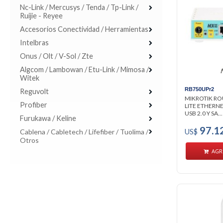
Nc-Link / Mercusys / Tenda / Tp-Link /
Ruijie - Reyee
Accesorios Conectividad / Herramientas
Intelbras
Onus / Olt / V-Sol / Zte
Algcom / Lambowan / Etu-Link / Mimosa /
Witek
RB750UPr2
Reguvolt
MIKROTIK R
Profiber
LITE ETHERN
USB 2.0 Y SA...
Furukawa / Keline
97.1
Cablena / Cabletech / Lifefiber / Tuolima /
US$
Otros
AGR