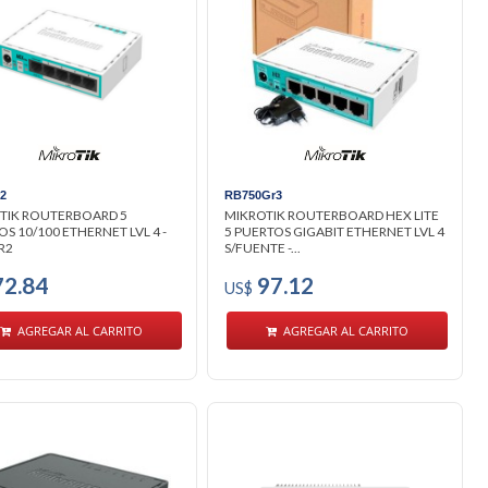
r2
RB750Gr3
TIK ROUTERBOARD 5
MIKROTIK ROUTERBOARD HEX LITE
S 10/100 ETHERNET LVL 4 -
5 PUERTOS GIGABIT ETHERNET LVL 4
R2
S/FUENTE -...
2.84
97.12
US$
AGREGAR AL CARRITO
AGREGAR AL CARRITO