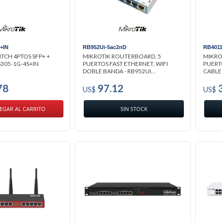
+IN
RB952Ui-5ac2nD
RB401
TCH 4PTOS SFP+ +
MIKROTIK ROUTERBOARD, 5
MIKRO
S305-1G-4S+IN
PUERTOS FAST ETHERNET, WIFI
PUERT
DOBLE BANDA - RB952UI...
CABLE 
78
97.12
3
US$
US$
EGAR AL CARRITO
SIN STOCK