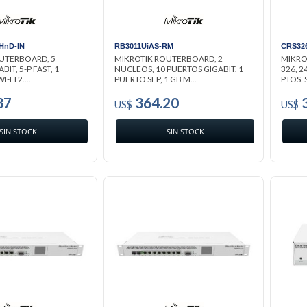
HnD-IN
RB3011UiAS-RM
CRS32
UTERBOARD, 5
MIKROTIK ROUTERBOARD, 2
MIKRO
IT, 5-P FAST, 1
NUCLEOS, 10 PUERTOS GIGABIT. 1
326, 2
-FI 2....
PUERTO SFP, 1 GB M...
PTOS. S
37
364.20
3
US$
US$
SIN STOCK
SIN STOCK