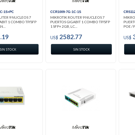
1C-1S+PC
CCR1009-7G-1C-1S
CRS112
UTER 9 NUCLEOS 7
MIKROTIK ROUTER 9 NUCLEOS 7
MIKRO
ABIT 1 COMBO TP/SFP
PUERTOS GIGABIT 1 COMBO TP/SFP
PUERTO
N...
1 SFP+ 2GB, LC...
POE / P
.19
2582.77
3
US$
US$
SIN STOCK
SIN STOCK