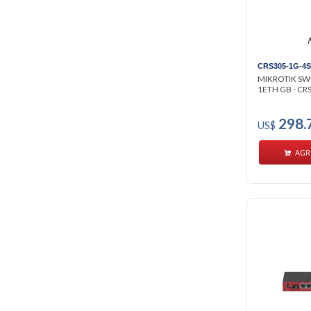
CRS305-1G-4S
MIKROTIK SWI
1ETH GB - CR
298.
US$
AGR