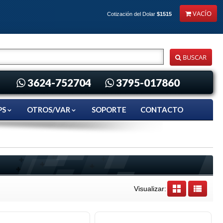
VACÍO
Cotización del Dolar
$1515
BUSCAR
3624-752704
3795-017860
PS
OTROS/VAR
SOPORTE
CONTACTO
Visualizar: