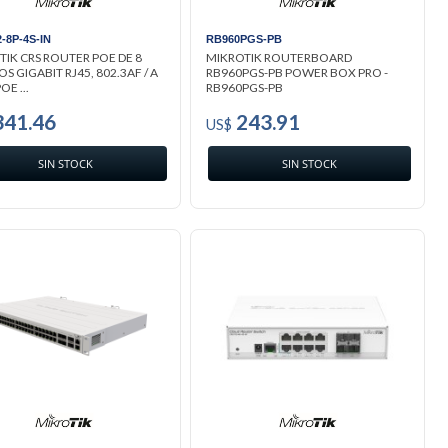
-8P-4S-IN
RB960PGS-PB
TIK CRS ROUTER POE DE 8
MIKROTIK ROUTERBOARD
S GIGABIT RJ45, 802.3AF / A
RB960PGS-PB POWER BOX PRO -
OE ...
RB960PGS-PB
41.46
243.91
US$
SIN STOCK
SIN STOCK