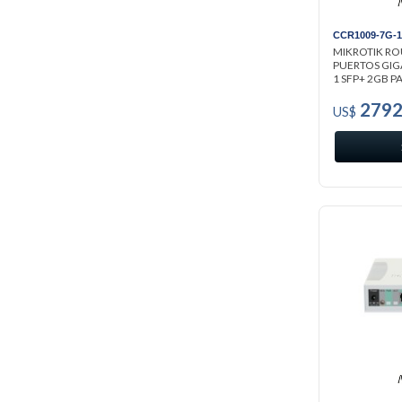
CCR1009-7G-
MIKROTIK RO
PUERTOS GIG
1 SFP+ 2GB PA
2792
US$