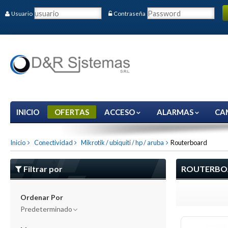
Usuario
Contraseña
INICIO
OFERTAS
ACCESO
ALARMAS
CA
Inicio
Conectividad
Mikrotik / ubiquiti / hp / aruba
Routerboard
Filtrar por
ROUTERBO
Ordenar Por
Predeterminado