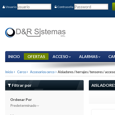
Usuario
Contraseña
INICIO
OFERTAS
ACCESO
ALARMAS
CA
Inicio
Cerco
Accesorios cerco
Aisladores / herrajes / tensores / acceso
Filtrar por
AISLADORES
Ordenar Por
Predeterminado