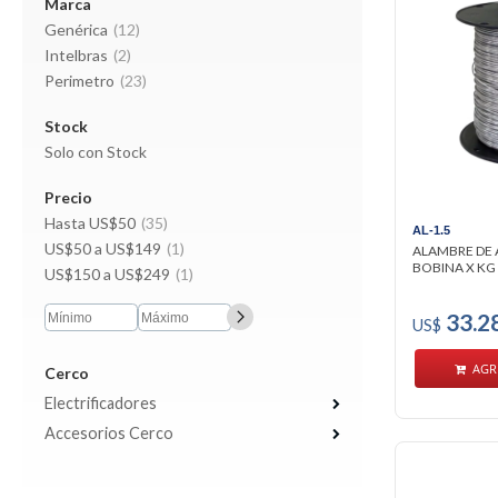
Marca
Genérica
(12)
Intelbras
(2)
Perimetro
(23)
Stock
Solo con Stock
Precio
Hasta US$50
(35)
AL-1.5
US$50 a US$149
(1)
ALAMBRE DE 
BOBINA X KG
US$150 a US$249
(1)
33.2
US$
AGR
Cerco
Electrificadores
Accesorios Cerco