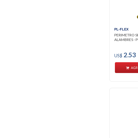
PL-FLEX
PERIMETRO S
ALAMBRES - P
2.53
US$
AGR