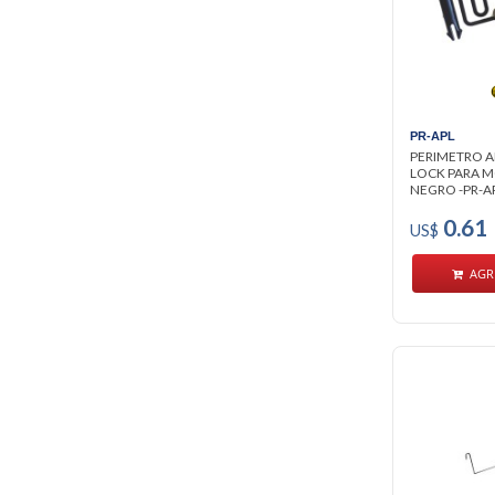
PR-APL
PERIMETRO A
LOCK PARA M
NEGRO -PR-AP
0.61
US$
AGR