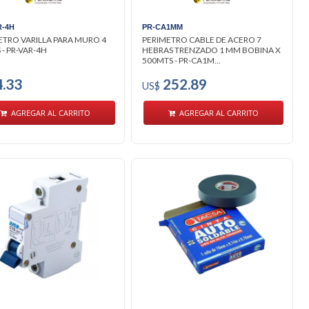
R-4H
PR-CA1MM
ETRO VARILLA PARA MURO 4
PERIMETRO CABLE DE ACERO 7
 - PR-VAR-4H
HEBRAS TRENZADO 1 MM BOBINA X
500MTS - PR-CA1M...
.33
252.89
US$
AGREGAR AL CARRITO
AGREGAR AL CARRITO