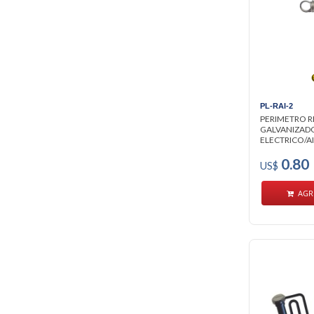
PL-RAI-2
PERIMETRO R
GALVANIZAD
ELECTRICO/A
0.80
US$
AGR