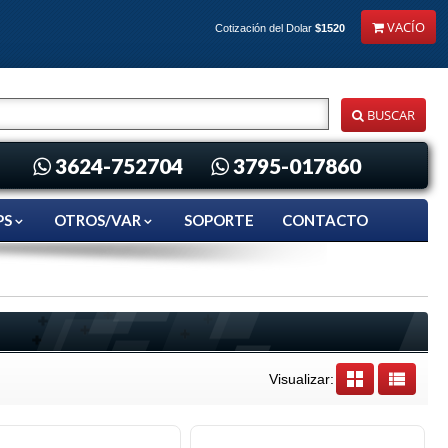
VACÍO
Cotización del Dolar
$1520
BUSCAR
3624-752704
3795-017860
PS
OTROS/VAR
SOPORTE
CONTACTO
Visualizar: