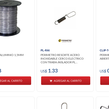
PL-RAI
CLIP-T
ALUMINIO 1,5MM
PERIMETRO RESORTE ACERO
PERIM
INOXIDABLE CERCO ELECTRICO
ABIER
CON TRABA /AISLADOR PL...
8
1.33
0
US$
US$
EGAR AL CARRITO
AGREGAR AL CARRITO