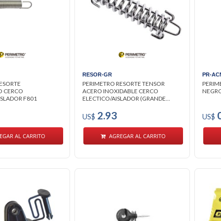
RESOR-GR
PR-AC
ESORTE
PERIMETRO RESORTE TENSOR
PERIM
O CERCO
ACERO INOXIDABLE CERCO
NEGRO
ISLADOR F801
ELECTICO/AISLADOR (GRANDE...
2.93
0
US$
US$
EGAR AL CARRITO
AGREGAR AL CARRITO