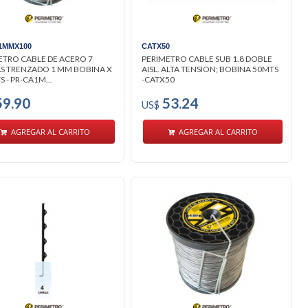
1MMX100
CATX50
ETRO CABLE DE ACERO 7
PERIMETRO CABLE SUB 1.8 DOBLE
S TRENZADO 1 MM BOBINA X
AISL. ALTA TENSION; BOBINA 50MTS
 - PR-CA1M...
-CATX50
9.90
53.24
US$
AGREGAR AL CARRITO
AGREGAR AL CARRITO