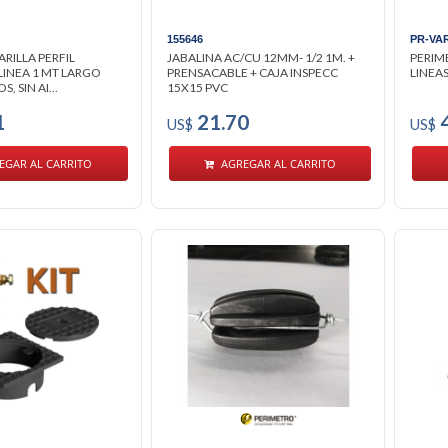
155646
PR-VA
RILLA PERFIL
JABALINA AC/CU 12MM- 1/2 1M. +
PERIM
LINEA 1 MT LARGO
PRENSACABLE + CAJA INSPECC
LINEAS
 SIN AI...
15X15 PVC
1
21.70
4
US$
US$
EGAR AL CARRITO
AGREGAR AL CARRITO