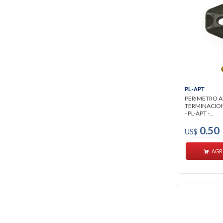
PL-APT
PERIMETRO A
TERMINACION
- PL-APT -...
0.50
US$
AGR