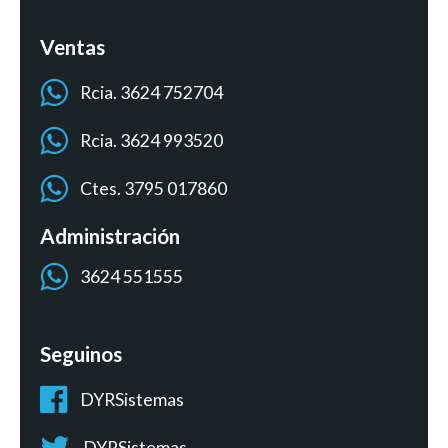
Ventas
Rcia. 3624 752704
Rcia. 3624 993520
Ctes. 3795 017860
Administración
3624 551555
Seguinos
DYRSistemas
DYRSistemas