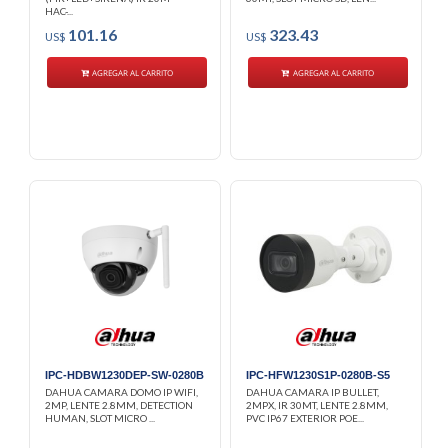
HAC-...
101.16
323.43
US$
US$
AGREGAR AL CARRITO
AGREGAR AL CARRITO
IPC-HDBW1230DEP-SW-0280B
IPC-HFW1230S1P-0280B-S5
DAHUA CAMARA DOMO IP WIFI,
DAHUA CAMARA IP BULLET,
2MP, LENTE 2.8MM, DETECTION
2MPX, IR 30MT, LENTE 2.8MM,
HUMAN, SLOT MICRO ...
PVC IP67 EXTERIOR POE...