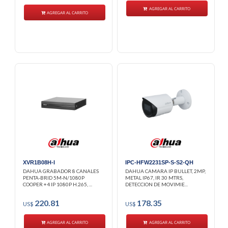
AGREGAR AL CARRITO
AGREGAR AL CARRITO
XVR1B08H-I
IPC-HFW2231SP-S-S2-QH
DAHUA GRABADOR 8 CANALES
DAHUA CAMARA IP BULLET, 2MP,
PENTA-BRID 5M-N/1080P
METAL IP67, IR 30 MTRS,
COOPER +4 IP 1080P H.265, ...
DETECCION DE MOVIMIE...
220.81
178.35
US$
US$
AGREGAR AL CARRITO
AGREGAR AL CARRITO