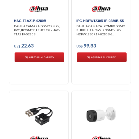
HAC-T1A21P-0280B
IPC-HDPW1230R1P-0280B-S5
DAHUA CAMARA DOMO 2MPX,
DAHUA CAMARA IP 2MPX DOMO
PVC, IR20MTR, LENTE 2.8 - HAC-
BURBUJA H.265 IR 30MT - IPC-
T1A21P-0280B
HDPW1230R1P-0280B-S...
22.63
99.83
US$
US$
AGREGAR AL CARRITO
AGREGAR AL CARRITO