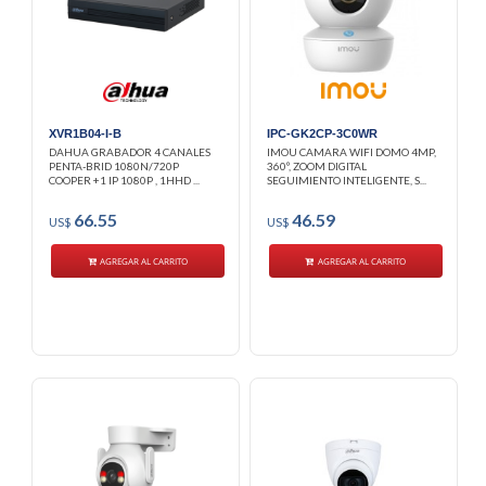
XVR1B04-I-B
IPC-GK2CP-3C0WR
DAHUA GRABADOR 4 CANALES
IMOU CAMARA WIFI DOMO 4MP,
PENTA-BRID 1080N/720P
360º, ZOOM DIGITAL
COOPER +1 IP 1080P , 1HHD ...
SEGUIMIENTO INTELIGENTE, S...
66.55
46.59
US$
US$
AGREGAR AL CARRITO
AGREGAR AL CARRITO