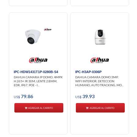
IPC-HDW1431T1P-0280B-S4
IPC-H3AP-0306P
DAHUA CAMARA IP DOMO, 4MPX
DAHUA CAMARA DOMO 3MP,
H.265+ IR 30M, LENTE 2.8MM,
WIFI INTERIOR, DETECCION
EDR, IP67, POE - I...
HUMANO, AUTO TRACKING, MO...
79.86
39.93
US$
US$
AGREGAR AL CARRITO
AGREGAR AL CARRITO