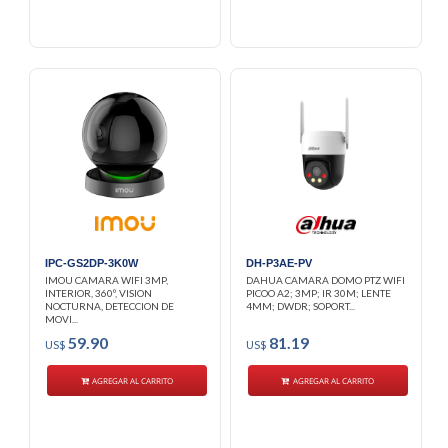
IPC-GS2DP-3K0W
DH-P3AE-PV
IMOU CAMARA WIFI 3MP,
DAHUA CAMARA DOMO PTZ WIFI
INTERIOR, 360º, VISION
PICOO A2; 3MP; IR 30M; LENTE
NOCTURNA, DETECCION DE
4MM; DWDR; SOPORT...
MOVI...
59.90
81.19
US$
US$
AGREGAR AL CARRITO
AGREGAR AL CARRITO