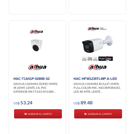
HAC-T1A51P-0280B-S2
HAC-HFW1239TLMP-A-LED
DAHUA CAMARA DOMO 5MPX,
DAHUA CAMARA BULLET 2MPX,
IR 20MT, LENTE 2.8, PVC
FULL COLOR MIC. INCORPORADO,
EXTERIOR IP67-T1A51P-0280...
LED 40 MTR, LENTE ...
53.24
89.48
US$
US$
AGREGAR AL CARRITO
AGREGAR AL CARRITO