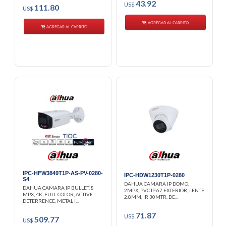
43.92
US$
111.80
US$
AGREGAR AL CARRITO
AGREGAR AL CARRITO
IPC-HFW3849T1P-AS-PV-0280-
IPC-HDW1230T1P-0280
S4
DAHUA CAMARA IP DOMO,
DAHUA CAMARA IP BULLET, 8
2MPX, PVC IP 67 EXTERIOR, LENTE
MPX, 4K, FULL COLOR, ACTIVE
2.8MM, IR 30MTR, DE...
DETERRENCE, METAL I...
71.87
US$
509.77
US$