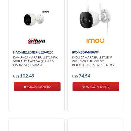
HAC-ME1200BP-LED-0280
IPC-K3DP-5H0WF
DAHUA CAMARA BULLET 2MPX,
IMOU CAMARA BULLET 2E IP
VIGILANCIA ACTIVA (PIR+LED
WIFI, 5MP, FULL COLOR,
DISUASIVO) IR20M - H...
DETECCION DE MOVIMIENTO Y...
102.49
74.54
US$
US$
AGREGAR AL CARRITO
AGREGAR AL CARRITO