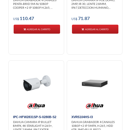
DAHUA GRABADOR 4 CANALES
DAHUA CAMARA IP POE DOMO,
PENTA-BRID 5M-N/1080P
2MP, IR 30, LENTE 2.8MM,
COOPER +2 IP 1080P H.265, ...
IP67,DETECCION HUMANO,...
110.47
71.87
US$
US$
AGREGAR AL CARRITO
AGREGAR AL CARRITO
IPC-HFW2831SP-S-0280B-S2
XVR5104HS-I3
DAHUA CAMARA IP BULLET
DAHUA GRABADOR 4 CANALES
8MPX, 4K STARLIGHT H.265+,
1080P +2 IP 5MPX, H.265, HDD
LENTE 2.8MM, IP67 EXTER...
6TB, SMD-PLUS, RECO...