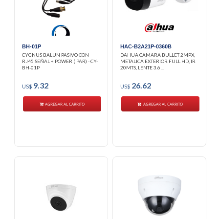
BH-01P
HAC-B2A21P-0360B
CYGNUS BALUN PASIVO CON
DAHUA CAMARA BULLET 2MPX,
RJ45 SEÑAL + POWER ( PAR) - CY-
METALICA EXTERIOR FULL HD, IR
BH-01P
20MTS, LENTE 3.6 ...
9.32
26.62
US$
US$
AGREGAR AL CARRITO
AGREGAR AL CARRITO