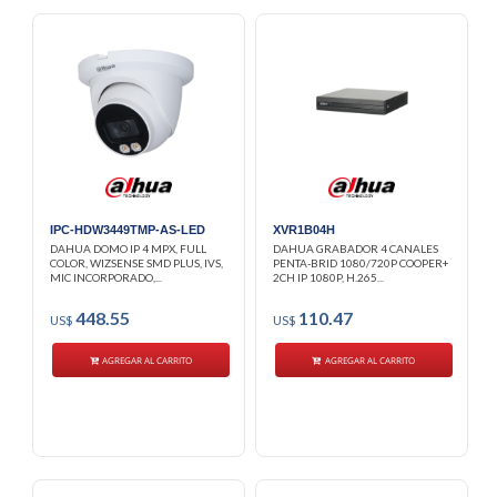
IPC-HDW3449TMP-AS-LED
XVR1B04H
DAHUA DOMO IP 4 MPX, FULL
DAHUA GRABADOR 4 CANALES
COLOR, WIZSENSE SMD PLUS, IVS,
PENTA-BRID 1080/720P COOPER+
MIC INCORPORADO,...
2CH IP 1080P, H.265...
448.55
110.47
US$
US$
AGREGAR AL CARRITO
AGREGAR AL CARRITO