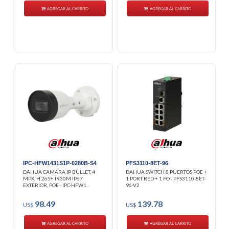
AGREGAR AL CARRITO
AGREGAR AL CARRITO
IPC-HFW1431S1P-0280B-S4
PFS3110-8ET-96
DAHUA CAMARA IP BULLET, 4
DAHUA SWITCH 8 PUERTOS POE +
MPX, H.265+ IR30M IP67
1 PORT RED + 1 FO - PFS3110-8ET-
EXTERIOR, POE - IPC-HFW1...
96-V2
98.49
139.78
US$
US$
AGREGAR AL CARRITO
AGREGAR AL CARRITO