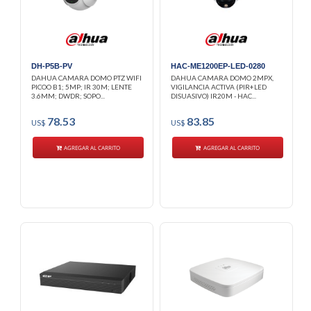
DH-P5B-PV
HAC-ME1200EP-LED-0280
DAHUA CAMARA DOMO PTZ WIFI
DAHUA CAMARA DOMO 2MPX,
PICOO B1; 5MP; IR 30M; LENTE
VIGILANCIA ACTIVA (PIR+LED
3.6MM; DWDR; SOPO...
DISUASIVO) IR20M - HAC...
78.53
83.85
US$
US$
AGREGAR AL CARRITO
AGREGAR AL CARRITO