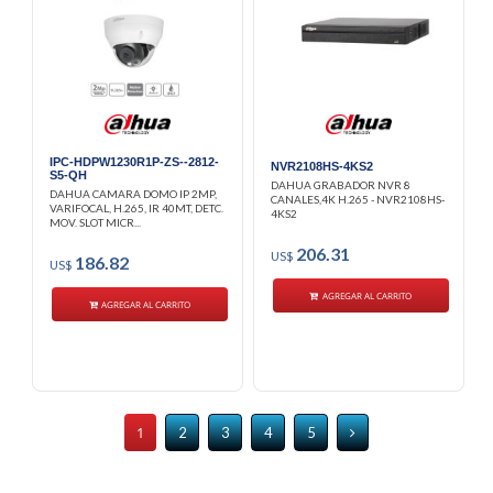
IPC-HDPW1230R1P-ZS--2812-
NVR2108HS-4KS2
S5-QH
DAHUA GRABADOR NVR 8
DAHUA CAMARA DOMO IP 2MP,
CANALES,4K H.265 - NVR2108HS-
VARIFOCAL, H.265, IR 40MT, DETC.
4KS2
MOV. SLOT MICR...
206.31
US$
186.82
US$
AGREGAR AL CARRITO
AGREGAR AL CARRITO
1
2
3
4
5