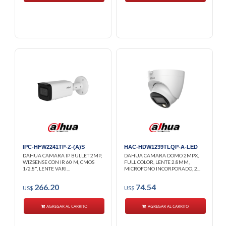
IPC-HFW2241TP-Z-(A)S
HAC-HDW1239TLQP-A-LED
DAHUA CAMARA IP BULLET 2MP,
DAHUA CAMARA DOMO 2MPX,
WIZSENSE CON IR 60 M, CMOS
FULL COLOR, LENTE 2.8MM,
1/2.8", LENTE VARI...
MICROFONO INCORPORADO, 2...
266.20
74.54
US$
US$
AGREGAR AL CARRITO
AGREGAR AL CARRITO