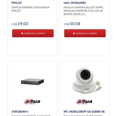
PFA137
HAC-HFW1200D
DAHUA SOPORTE 145X145X64 -
DAHUA CAMARA BULLET 2MPX,
PFA137
METALICA EXTRIOR, FULL HD, IR
80MTS, LENTE 3.6,...
19.03
50.58
US$
US$
AGREGAR AL CARRITO
AGREGAR AL CARRITO
XVR1B04H-I
IPC-HDW1230VP-SA-0280B-S6