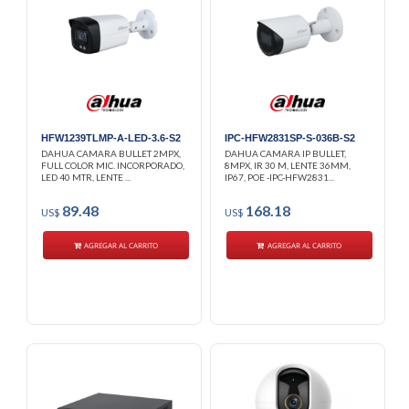
HFW1239TLMP-A-LED-3.6-S2
IPC-HFW2831SP-S-036B-S2
DAHUA CAMARA BULLET 2MPX,
DAHUA CAMARA IP BULLET,
FULL COLOR MIC. INCORPORADO,
8MPX, IR 30 M, LENTE 36MM,
LED 40 MTR, LENTE ...
IP67, POE -IPC-HFW2831...
89.48
168.18
US$
US$
AGREGAR AL CARRITO
AGREGAR AL CARRITO