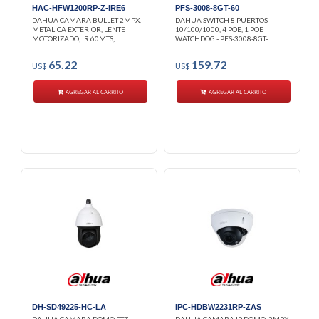
HAC-HFW1200RP-Z-IRE6
PFS-3008-8GT-60
DAHUA CAMARA BULLET 2MPX,
DAHUA SWITCH 8 PUERTOS
METALICA EXTERIOR, LENTE
10/100/1000, 4 POE, 1 POE
MOTORIZADO, IR 60MTS, ...
WATCHDOG - PFS-3008-8GT-...
65.22
159.72
US$
US$
AGREGAR AL CARRITO
AGREGAR AL CARRITO
DH-SD49225-HC-LA
IPC-HDBW2231RP-ZAS