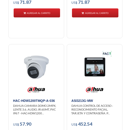
71.87
71.87
US$
US$
AGREGAR AL CARRITO
AGREGAR AL CARRITO
HAC-HDW1200TMQP-A-036
ASI3213G-MW
DAHUA CAMARA DOMO 2MPX,
DAHUA CONTROL DE ACCESO -
LENTE 3.6, AUDIO, IR 60MT, PVC
RECONOCIMIENTO FACIAL,
IP67 - HAC-HDW1200...
TARJETA Y CONTRASEÑA. P...
57.90
452.54
US$
US$