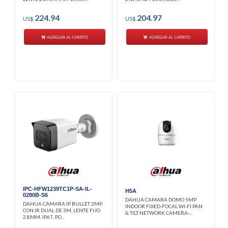
224.94
204.97
US$
US$
AGREGAR AL CARRITO
AGREGAR AL CARRITO
IPC-HFW1239TC1P-SA-IL-
H5A
0280B-S6
DAHUA CAMARA DOMO 5MP
DAHUA CAMARA IP BULLET 2MP,
INDOOR FIXED-FOCAL WI-FI PAN
CON IR DUAL DE 3M, LENTE FIJO
& TILT NETWORK CAMERA-...
2.8MM, IP67, PO...