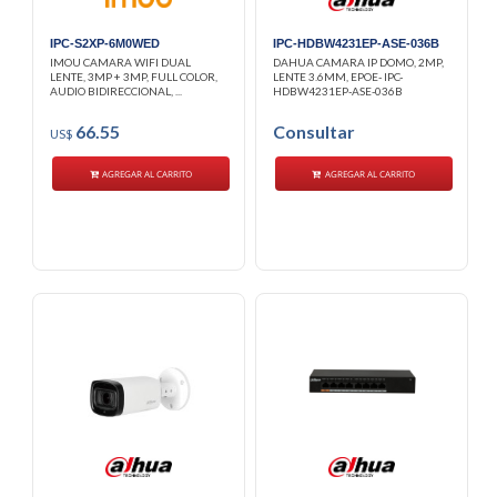
IPC-S2XP-6M0WED
IPC-HDBW4231EP-ASE-036B
IMOU CAMARA WIFI DUAL
DAHUA CAMARA IP DOMO, 2MP,
LENTE, 3MP + 3MP, FULL COLOR,
LENTE 3.6MM, EPOE- IPC-
AUDIO BIDIRECCIONAL, ...
HDBW4231EP-ASE-036B
66.55
Consultar
US$
AGREGAR AL CARRITO
AGREGAR AL CARRITO