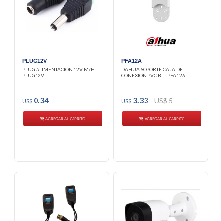
PLUG12V
PFA12A
PLUG ALIMENTACION 12V M/H -
DAHUA SOPORTE CAJA DE
PLUG12V
CONEXION PVC BL - PFA12A
0.34
3.33
US$ 5
US$
US$
AGREGAR AL CARRITO
AGREGAR AL CARRITO