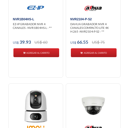
NVR1B04HS-L
NVR2104-P-S2
EZ-IP GRABADOR NVR 4
DAHUA GRABADOR NVR 4
CANALES - NVR1B04HS-L - **
CANALES COMPACTO LITE 4K
H.265 -NVR2104-P-S2 - **
39.93
66.55
US$ 60
US$ 75
US$
US$
AGREGAR AL CARRITO
AGREGAR AL CARRITO