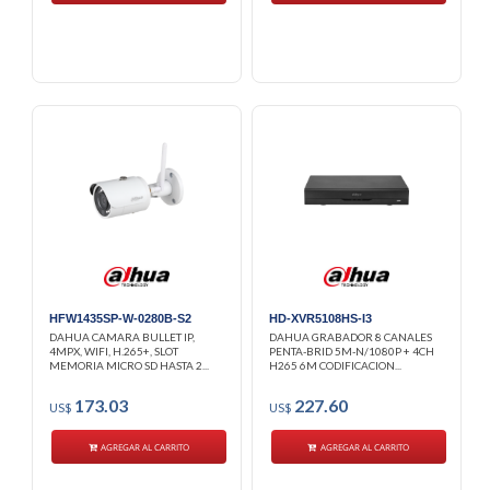
HFW1435SP-W-0280B-S2
HD-XVR5108HS-I3
DAHUA CAMARA BULLET IP,
DAHUA GRABADOR 8 CANALES
4MPX, WIFI, H.265+, SLOT
PENTA-BRID 5M-N/1080P + 4CH
MEMORIA MICRO SD HASTA 2...
H265 6M CODIFICACION...
173.03
227.60
US$
US$
AGREGAR AL CARRITO
AGREGAR AL CARRITO