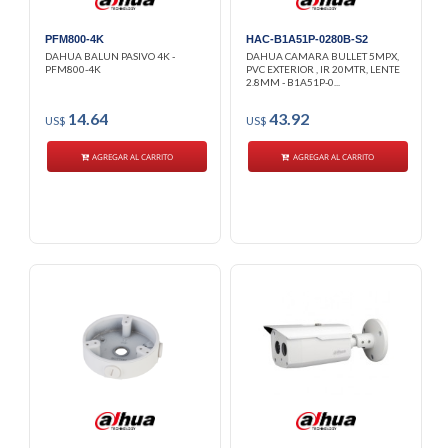
PFM800-4K
HAC-B1A51P-0280B-S2
DAHUA BALUN PASIVO 4K -
DAHUA CAMARA BULLET 5MPX,
PFM800-4K
PVC EXTERIOR , IR 20MTR, LENTE
2.8MM - B1A51P-0...
14.64
43.92
US$
US$
AGREGAR AL CARRITO
AGREGAR AL CARRITO