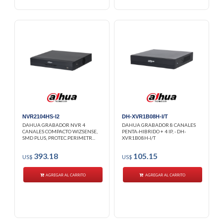
NVR2104HS-I2
DH-XVR1B08H-I/T
DAHUA GRABADOR NVR 4
DAHUA GRABADOR 8 CANALES
CANALES COMPACTO WIZSENSE,
PENTA-HIBRIDO + 4 IP, - DH-
SMD PLUS, PROTEC.PERIMETR...
XVR1B08H-I/T
393.18
105.15
US$
US$
AGREGAR AL CARRITO
AGREGAR AL CARRITO