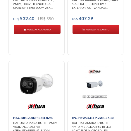
DAHUA CAMARA DOMO PTZ ,
DAHUA CAMARA IP DOMO, 2MPX
2MPX, HDCVI, TECNOLOGIA
STARLIGHT, IR 40MT, IP67
STARLIGHT, IP66 ZOOM 25X,...
EXTERIOR, ANTIVANDALI...
532.40
407.29
US$ 550
US$
US$
AGREGAR AL CARRITO
AGREGAR AL CARRITO
HAC-ME1200DP-LED-0280
IPC-HFW2431TP-ZAS-27135
DAHUA CAMARA BULLET 2MPX
DAHUA CAMARA IP BULLET
VIGILANCIA ACTIVA
4MPX METALICA IP67 IR LED
(PIR+LED+SIRENA) IR 20M -
60MT, SLOT MICRO SD, LEN...