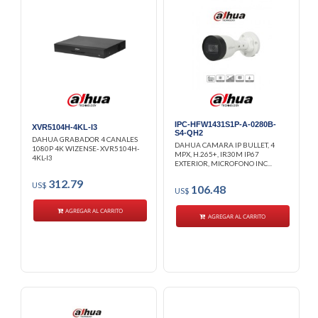
IPC-HFW1431S1P-A-0280B-
XVR5104H-4KL-I3
S4-QH2
DAHUA GRABADOR 4 CANALES
DAHUA CAMARA IP BULLET, 4
1080P 4K WIZENSE- XVR5104H-
MPX, H.265+, IR30M IP67
4KL-I3
EXTERIOR, MICROFONO INC...
312.79
US$
106.48
US$
AGREGAR AL CARRITO
AGREGAR AL CARRITO