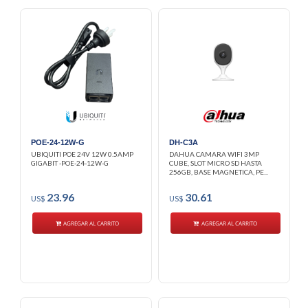
POE-24-12W-G
DH-C3A
UBIQUITI POE 24V 12W 0.5AMP
DAHUA CAMARA WIFI 3MP
GIGABIT -POE-24-12W-G
CUBE, SLOT MICRO SD HASTA
256GB, BASE MAGNETICA, PE...
23.96
30.61
US$
US$
AGREGAR AL CARRITO
AGREGAR AL CARRITO