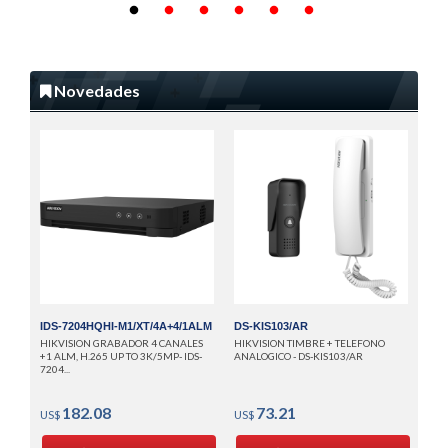
Novedades
IDS
HIK
CAN
H.26
US
IDS-7204HQHI-M1/XT/4A+4/1ALM
DS-KIS103/AR
HIKVISION GRABADOR 4 CANALES
HIKVISION TIMBRE + TELEFONO
+1 ALM, H.265 UP TO 3K/5MP- IDS-
ANALOGICO - DS-KIS103/AR
7204...
182.08
73.21
US$
US$