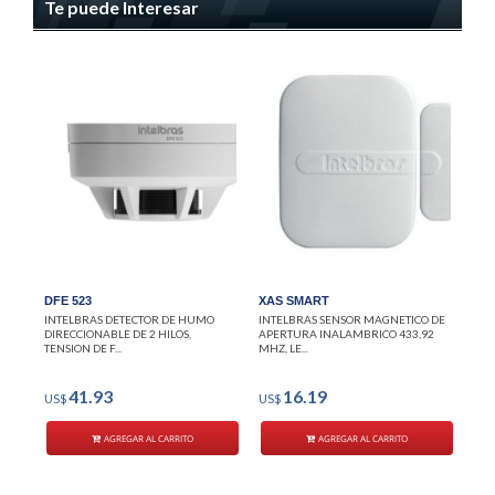
Te puede Interesar
DFE 523
XAS SMART
IVP
SAL
INTELBRAS DETECTOR DE HUMO
INTELBRAS SENSOR MAGNETICO DE
INT
DIRECCIONABLE DE 2 HILOS,
APERTURA INALAMBRICO 433,92
INA
TENSION DE F...
MHZ, LE...
12 M
41.93
16.19
US$
US$
US
AGREGAR AL CARRITO
AGREGAR AL CARRITO