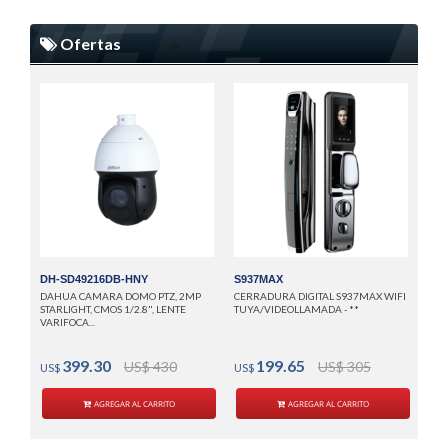
Ofertas
M4
AUS
AUT
HUEL
US
DH-SD49216DB-HNY
S937MAX
DAHUA CAMARA DOMO PTZ, 2MP
CERRADURA DIGITAL S937MAX WIFI
STARLIGHT, CMOS 1/2.8", LENTE
TUYA/VIDEOLLAMADA - **
VARIFOCA...
399.30
199.65
US$ 430
US$ 305
US$
US$
AGREGAR AL CARRITO
AGREGAR AL CARRITO