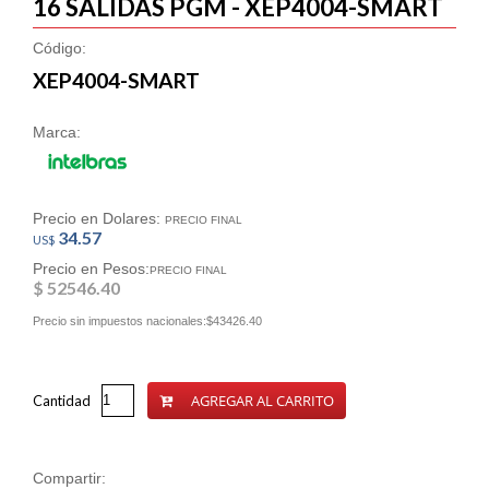
16 SALIDAS PGM - XEP4004-SMART
Código:
XEP4004-SMART
Marca:
Precio en Dolares:
PRECIO FINAL
34.57
US$
Precio en Pesos:
PRECIO FINAL
$ 52546.40
Precio sin impuestos nacionales:$43426.40
AGREGAR AL CARRITO
Cantidad
Compartir: