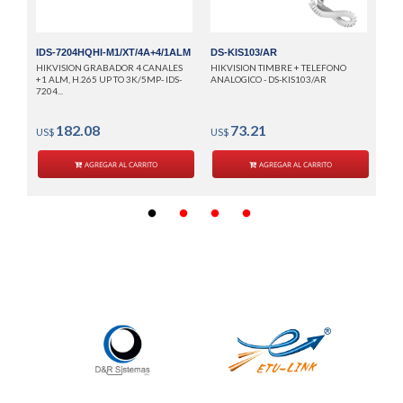
IDS-7204HQHI-M1/XT/4A+4/1ALM
DS-KIS103/AR
HIKVISION GRABADOR 4 CANALES
HIKVISION TIMBRE + TELEFONO
+1 ALM, H.265 UP TO 3K/5MP- IDS-
ANALOGICO - DS-KIS103/AR
7204...
182.08
73.21
US$
US$
AGREGAR AL CARRITO
AGREGAR AL CARRITO