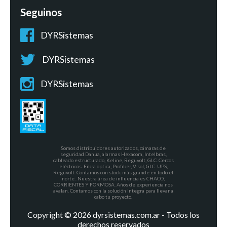
Seguinos
DYRSistemas
DYRSistemas
DYRSistemas
Somos distribuidores autorizados, cámaras de
seguridad Dahua, alarmas Hexacom, Intelbras,
cableado estructurado, Keline, Reguvolt, GLC. Cercos
eléctricos. Fibra optica, Profiber, V-sol, GLC. UPS,
Reguvolt. Contamos con stock más grande en todo el
norte.. Nuestra área de influencia es CHACO,
CORRIENTES Y FORMOSA. Años de experiencia nos
avalan. Contamos con la solución integra para llevar a
cabo tu proyecto.
Copyright © 2026 dyrsistemas.com.ar - Todos los
derechos reservados