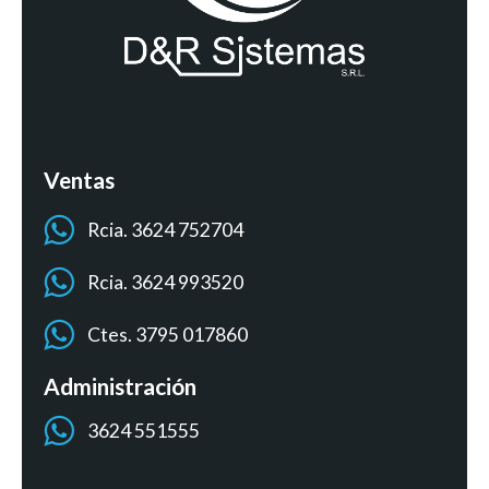
Ventas
Rcia. 3624 752704
Rcia. 3624 993520
Ctes. 3795 017860
Administración
3624 551555