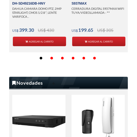
DH-SD49216DB-HNY
S937MAX
DAHUA CAMARA DOMO PTZ, 2MP
CERRADURA DIGITAL S937MAX WIFI
STARLIGHT, CMOS 1/2.8", LENTE
TUYA/VIDEOLLAMADA - **
VARIFOCA...
399.30
199.65
US$ 430
US$ 305
US$
US$
AGREGAR AL CARRITO
AGREGAR AL CARRITO
Novedades
IDS
HIK
CAN
H.26
US