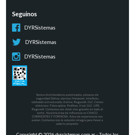
Seguinos
DYRSistemas
DYRSistemas
DYRSistemas
Somos distribuidores autorizados, cámaras de
seguridad Dahua, alarmas Hexacom, Intelbras,
cableado estructurado, Keline, Reguvolt, GLC. Cercos
eléctricos. Fibra optica, Profiber, V-sol, GLC. UPS,
Reguvolt. Contamos con stock más grande en todo el
norte.. Nuestra área de influencia es CHACO,
CORRIENTES Y FORMOSA. Años de experiencia nos
avalan. Contamos con la solución integra para llevar a
cabo tu proyecto.
Copyright © 2026 dyrsistemas.com.ar - Todos los