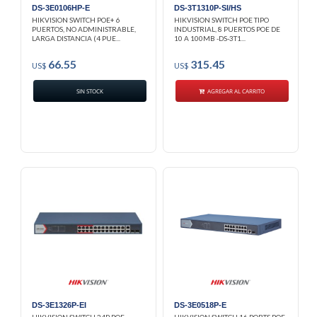
DS-3E0106HP-E
DS-3T1310P-SI/HS
HIKVISION SWITCH POE+ 6
HIKVISION SWITCH POE TIPO
PUERTOS, NO ADMINISTRABLE,
INDUSTRIAL, 8 PUERTOS POE DE
LARGA DISTANCIA (4 PUE...
10 A 100MB -DS-3T1...
66.55
315.45
US$
US$
SIN STOCK
AGREGAR AL CARRITO
DS-3E1326P-EI
DS-3E0518P-E