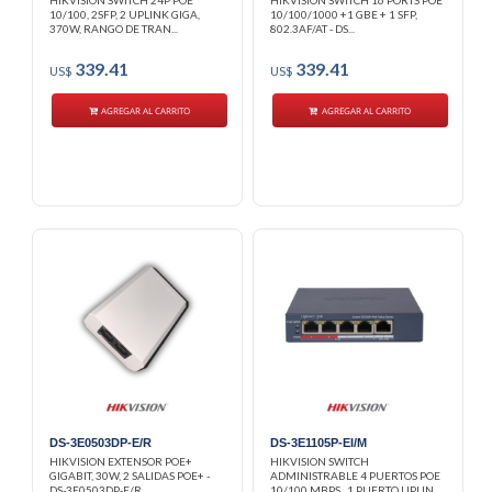
HIKVISION SWITCH 24P POE
HIKVISION SWITCH 16 PORTS POE
10/100, 2SFP, 2 UPLINK GIGA,
10/100/1000 +1 GBE + 1 SFP,
370W, RANGO DE TRAN...
802.3AF/AT - DS...
339.41
339.41
US$
US$
AGREGAR AL CARRITO
AGREGAR AL CARRITO
DS-3E0503DP-E/R
DS-3E1105P-EI/M
HIKVISION EXTENSOR POE+
HIKVISION SWITCH
GIGABIT, 30W, 2 SALIDAS POE+ -
ADMINISTRABLE 4 PUERTOS POE
DS-3E0503DP-E/R
10/100 MBPS., 1 PUERTO UPLIN...