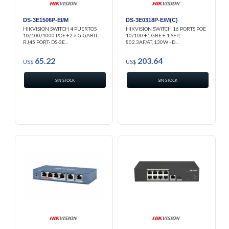
DS-3E1506P-EI/M
DS-3E0318P-E/M(C)
HIKVISION SWITCH 4 PUERTOS
HIKVISION SWITCH 16 PORTS POE
10/100/1000 POE +2 × GIGABIT
10/100 +1 GBE + 1 SFP,
RJ45 PORT- DS-3E...
802.3AF/AT, 130W - D...
65.22
203.64
US$
US$
SIN STOCK
SIN STOCK