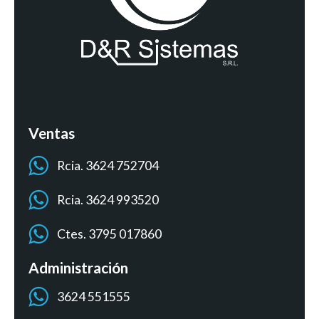
Ventas
Rcia. 3624 752704
Rcia. 3624 993520
Ctes. 3795 017860
Administración
3624 551555