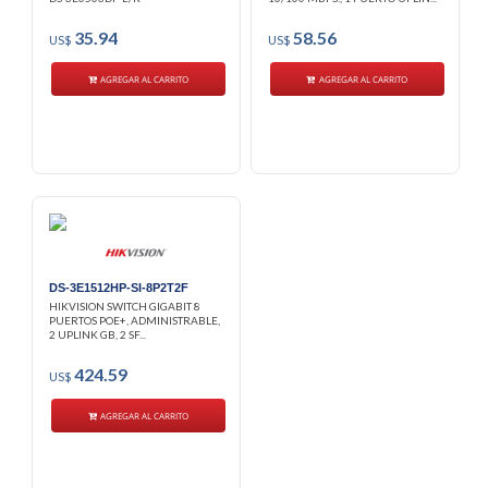
35.94
58.56
US$
US$
AGREGAR AL CARRITO
AGREGAR AL CARRITO
DS-3E1512HP-SI-8P2T2F
HIKVISION SWITCH GIGABIT 8
PUERTOS POE+, ADMINISTRABLE,
2 UPLINK GB, 2 SF...
424.59
US$
AGREGAR AL CARRITO