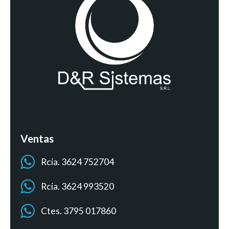
Ventas
Rcia. 3624 752704
Rcia. 3624 993520
Ctes. 3795 017860