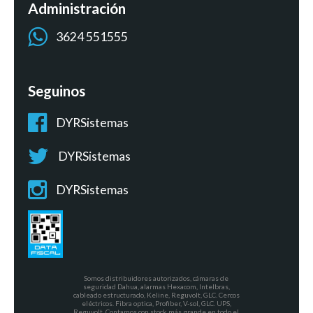
Administración
3624 551555
Seguinos
DYRSistemas
DYRSistemas
DYRSistemas
Somos distribuidores autorizados, cámaras de
seguridad Dahua, alarmas Hexacom, Intelbras,
cableado estructurado, Keline, Reguvolt, GLC. Cercos
eléctricos. Fibra optica, Profiber, V-sol, GLC. UPS,
Reguvolt. Contamos con stock más grande en todo el